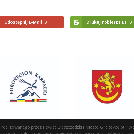
Udostępnij E-Mail
0
Drukuj Pobierz PDF
0
ealizowanego przez Powiat Bieszczadzki i Miasto Giraltovce pt. "Wołan
skiego Funduszu Rozwoju Regionalnego, Program Współpracy Transg