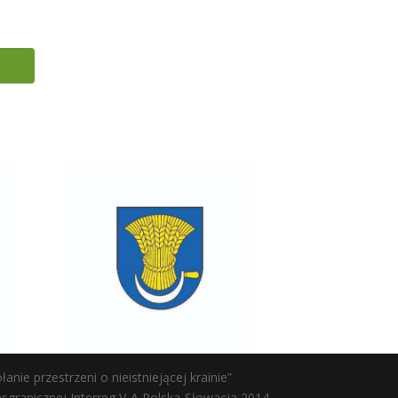
ie przestrzeni o nieistniejącej krainie”
ranicznej Interreg V-A Polska-Słowacja 2014-