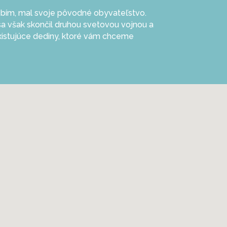
ebím, mal svoje pôvodné obyvateľstvo.
t sa však skončil druhou svetovou vojnou a
existujúce dediny, ktoré vám chceme