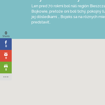
Len pred 70 rokmi bol náš región Bieszc
Bojkowie, pretože oni boli tichý, pokojný 
jej dôsledkami … Bojeks sa na rôznych mi
predstaviť..
0
Shares
0
0
0