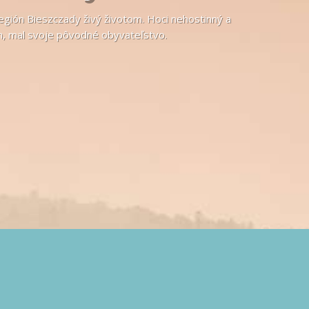
egión Bieszczady živý životom. Hoci nehostinný a
 mal svoje pôvodné obyvateľstvo.