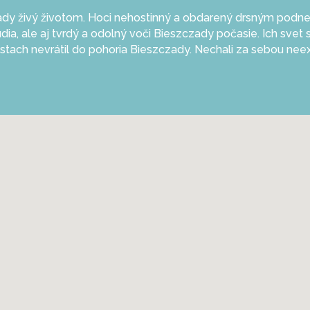
zady živý životom. Hoci nehostinný a obdarený drsným podn
ľudia, ale aj tvrdý a odolný voči Bieszczady počasie. Ich sve
estach nevrátil do pohoria Bieszczady. Nechali za sebou ne