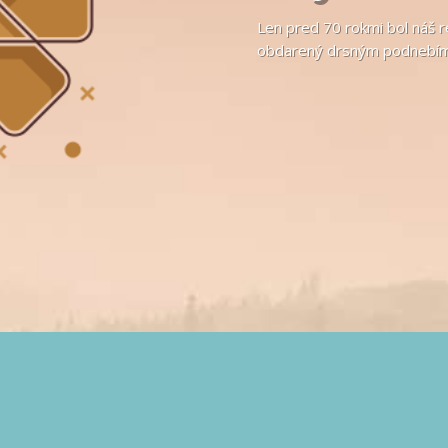
Len pred 70 rokmi bol náš r
obdarený drsným podnebím,