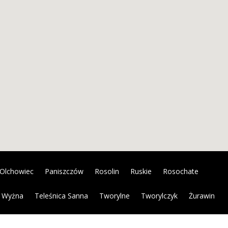
Olchowiec
Paniszczów
Rosolin
Ruskie
Rosochate
 Wyżna
Teleśnica Sanna
Tworylne
Tworylczyk
Żurawin