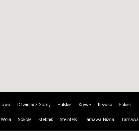
diowa
Dźwiniacz Górny
Hulskie
Krywe
Krywka
Łokieć
 Wola
Sokole
Stebnik
Steinfels
Tarnawa Niżna
Tarnawa