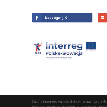
Udostępnij
0
Strona internetowa powstała w ramach projektu r
finansowanego ze środków UE w ramach Europej