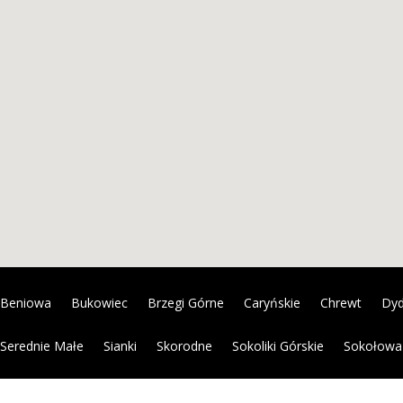
Beniowa
Bukowiec
Brzegi Górne
Caryńskie
Chrewt
Dy
Serednie Małe
Sianki
Skorodne
Sokoliki Górskie
Sokołowa