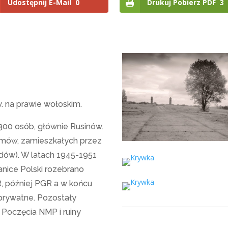
Udostępnij E-Mail
0
Drukuj Pobierz PDF
3
. na prawie wołoskim.
300 osób, głównie Rusinów.
domów, zamieszkałych przez
ydów). W latach 1945-1951
anice Polski rozebrano
R, później PGR a w końcu
 prywatne. Pozostały
 Poczęcia NMP i ruiny