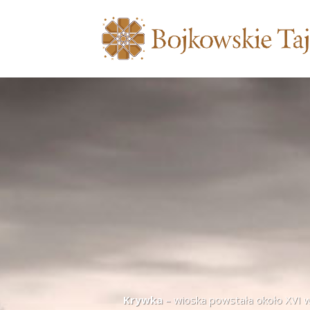
Krywka
– wioska powstała około XVI wi