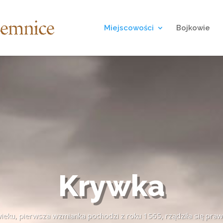
Miejscowości
Bojkowie
Krywka
eku, pierwsza wzmianka pochodzi z roku 1565, rządziła się praw