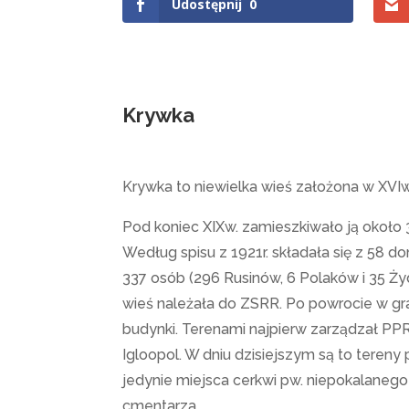
Udostępnij
0
Krywka
Krywka to niewielka wieś założona w XVIw
Pod koniec XIXw. zamieszkiwało ją około 
Według spisu z 1921r. składała się z 58 
337 osób (296 Rusinów, 6 Polaków i 35 Ż
wieś należała do ZSRR. Po powrocie w gr
budynki. Terenami najpierw zarządzał PP
Igloopol. W dniu dzisiejszym są to tereny
jedynie miejsca cerkwi pw. niepokalanego
cmentarza.