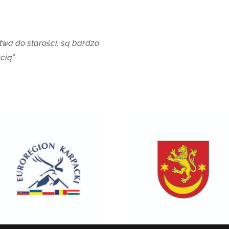
stwa do starości, są bardzo
ią”.