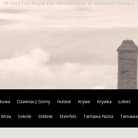
W 1882 roku liczyła 299 mieszkańców , w większości Rusinów.
diowa
Dźwiniacz Górny
Hulskie
Krywe
Krywka
Łokieć
 Wola
Sokole
Stebnik
Steinfels
Tarnawa Niżna
Tarnawa